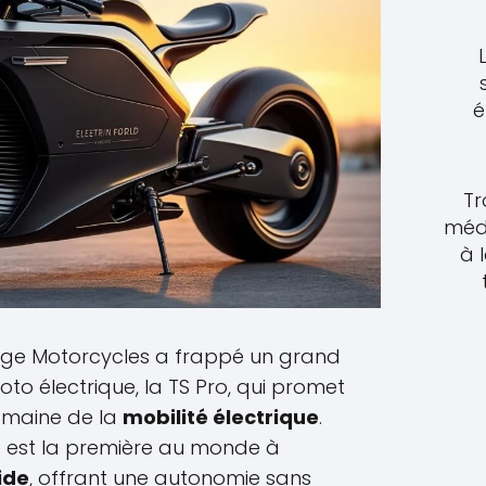
é
Tr
méde
à 
rge Motorcycles a frappé un grand
to électrique, la TS Pro, qui promet
omaine de la
mobilité électrique
.
 est la première au monde à
ide
, offrant une autonomie sans