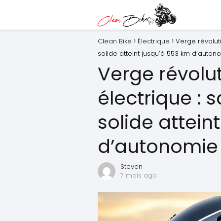
Clean Bike
Électrique
Verge révoluti
solide atteint jusqu’à 553 km d’auton
Verge révolut
électrique : 
solide attein
d’autonomie
Steven
7 mois ago