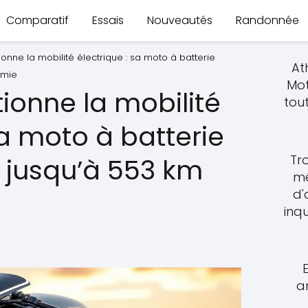
Comparatif
Essais
Nouveautés
Randonnée
onne la mobilité électrique : sa moto à batterie
At
omie
Mot
ionne la mobilité
tout
sa moto à batterie
Tro
t jusqu’à 553 km
mé
d'
inq
a