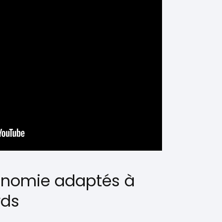
onomie adaptés à
rds