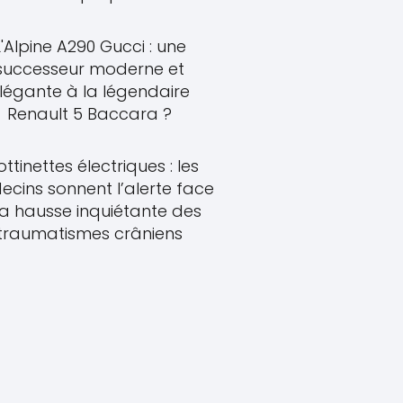
L'Alpine A290 Gucci : une
successeur moderne et
légante à la légendaire
Renault 5 Baccara ?
ottinettes électriques : les
cins sonnent l’alerte face
la hausse inquiétante des
traumatismes crâniens