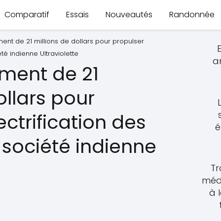
Comparatif
Essais
Nouveautés
Randonnée
ment de 21 millions de dollars pour propulser
été indienne Ultraviolette
a
ement de 21
ollars pour
ectrification des
é
 société indienne
Tr
méde
à 