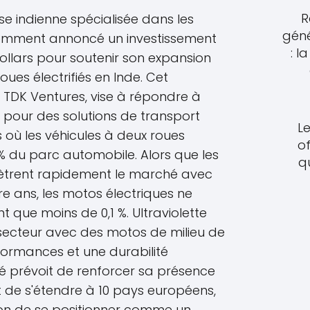
R
ise indienne spécialisée dans les
géné
cemment annoncé un investissement
: l
dollars pour soutenir son expansion
ues électrifiés en Inde. Cet
r TDK Ventures, vise à répondre à
pour des solutions de transport
Le
où les véhicules à deux roues
of
% du parc automobile. Alors que les
q
nètrent rapidement le marché avec
e ans, les motos électriques ne
 que moins de 0,1 %. Ultraviolette
secteur avec des motos de milieu de
ormances et une durabilité
té prévoit de renforcer sa présence
et de s'étendre à 10 pays européens,
tion de se positionner comme un