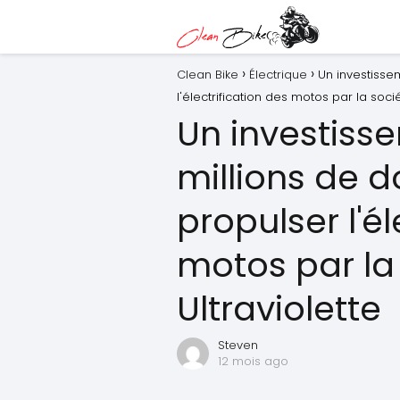
Clean Bike
Électrique
Un investisse
l'électrification des motos par la soci
Un investiss
millions de d
propulser l'él
motos par la
Ultraviolette
Steven
12 mois ago