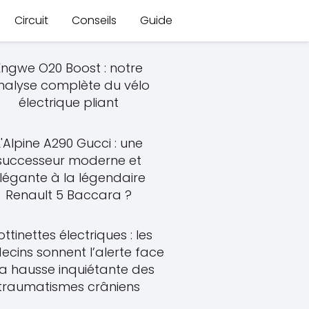
Circuit
Conseils
Guide
Engwe O20 Boost : notre
nalyse complète du vélo
électrique pliant
L'Alpine A290 Gucci : une
successeur moderne et
légante à la légendaire
Renault 5 Baccara ?
ottinettes électriques : les
cins sonnent l’alerte face
la hausse inquiétante des
traumatismes crâniens