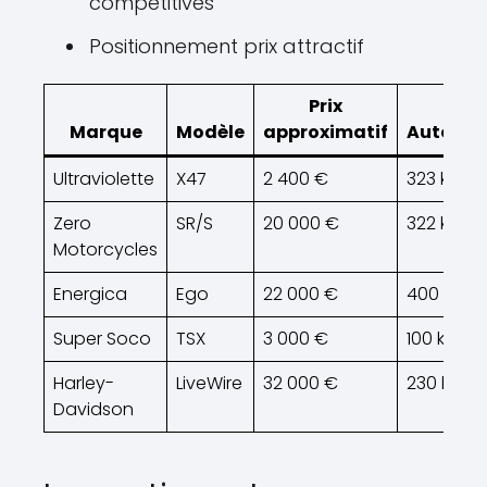
compétitives
Positionnement prix attractif
Prix
Marque
Modèle
approximatif
Autono
Ultraviolette
X47
2 400 €
323 km
Zero
SR/S
20 000 €
322 km
Motorcycles
Energica
Ego
22 000 €
400 km
Super Soco
TSX
3 000 €
100 km
Harley-
LiveWire
32 000 €
230 km
Davidson