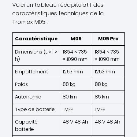
Voici un tableau récapitulatif des
caractéristiques techniques de la
Tromox M05 :
Caractéristique
M05
M05 Pro
Dimensions (L × l ×
1854 × 735
1854 × 735
h)
× 1090 mm
× 1090 mm
Empattement
1253 mm
1253 mm
Poids
88 kg
88 kg
Autonomie
80 km
85 km
Type de batterie
LMFP
LMFP
Capacité
48 V 48 Ah
48 V 48 Ah
batterie