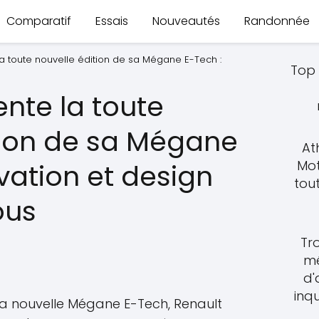
Comparatif
Essais
Nouveautés
Randonnée
a toute nouvelle édition de sa Mégane E-Tech :
Top 
nte la toute
tion de sa Mégane
At
Mot
vation et design
tout
ous
Tro
mé
d'
inq
la nouvelle Mégane E-Tech, Renault