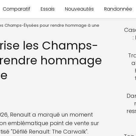
Comparatif
Essais
Nouveautés
Randonnée
e les Champs-Élysées pour rendre hommage à une
Casq
:
trise les Champs-
Tro
r rendre hommage
a
de
Dan
res
2026, Renault a marqué un moment
t son emblématique point de vente sur
sé "Défilé Renault: The Carwalk".