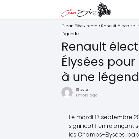
Clean Bike
moto
Renault électris
légende
Renault élec
Élysées pou
à une légen
Steven
1 mois ago
Le mardi 17 septembre 
significatif en relançan
les Champs-Élysées, bapti