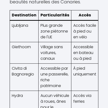
beautés naturelles des Canaries.
Destination
Particularités
Accès
Ljubljana
Plus grande
Accès facile
zone piétonne
à pied ou
de l'UE
en vélo
Giethoorn
Village sans
Accessible
voitures,
en bateau
canaux
ou à pied
Civita di
Accessible par
À pied
Bagnoregio
une passerelle,
uniquement
riche
patrimoine
Hydra
Aucun véhicule
Accès via
à roues, ânes
ferries
pour le