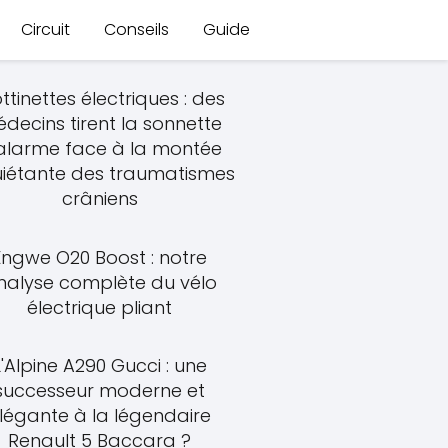
Circuit
Conseils
Guide
ttinettes électriques : des
decins tirent la sonnette
alarme face à la montée
uiétante des traumatismes
crâniens
Engwe O20 Boost : notre
nalyse complète du vélo
électrique pliant
L'Alpine A290 Gucci : une
successeur moderne et
légante à la légendaire
Renault 5 Baccara ?