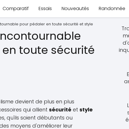
Comparatif
Essais
Nouveautés
Randonnée
tournable pour pédaler en toute sécurité et style
Tro
 incontournable
mé
d'
 en toute sécurité
inq
a
isme devient de plus en plus
essoires qui allient
sécurité
et
style
tes, qu'ils soient débutants ou
é
des moyens d'améliorer leur