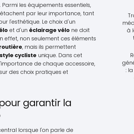
. Parmi les équipements essentiels,
détachent par leur importance, tant
Tr
r l'esthétique. Le choix d'un
méde
élo
et d'un
éclairage vélo
ne doit
à 
 En effet, non seulement ces éléments
routière
, mais ils permettent
style cycliste
unique. Dans cet
R
géné
s l'importance de chaque accessoire,
: l
sur des choix pratiques et
pour garantir la
o
central lorsque l'on parle de