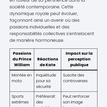
en faveur de sa pertinence dans la
société contemporaine. Cette
dynamique royale peut évoluer,
façonnant ainsi un avenir où des
passions individuelles et des
responsabilités collectives s'entrelacent
de manière harmonieuse.
Passions
Impact sur la
du Prince
Réactions
perception
William
de Kate
publique
Montée en
Inquiétude
Suscite des
moto
pour sa
controverses
sécurité
Sports
Préférerait
Peut renforcer
extrêmes
des
son image