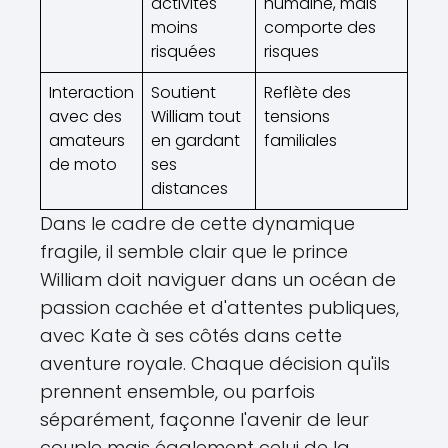
activités
humaine, mais
moins
comporte des
risquées
risques
Interaction
Soutient
Reflète des
avec des
William tout
tensions
amateurs
en gardant
familiales
de moto
ses
distances
Dans le cadre de cette dynamique
fragile, il semble clair que le prince
William doit naviguer dans un océan de
passion cachée et d'attentes publiques,
avec Kate à ses côtés dans cette
aventure royale. Chaque décision qu'ils
prennent ensemble, ou parfois
séparément, façonne l'avenir de leur
couple mais également celui de la