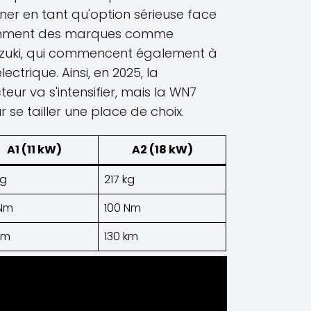
ner en tant qu'option sérieuse face
tamment des marques comme
zuki, qui commencent également à
ctrique. Ainsi, en 2025, la
ur va s'intensifier, mais la WN7
se tailler une place de choix.
A1 (11 kW)
A2 (18 kW)
kg
217 kg
 Nm
100 Nm
km
130 km