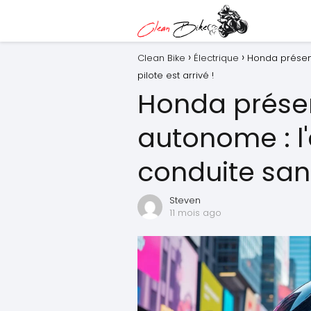
Clean Bike
Électrique
Honda présent
pilote est arrivé !
Honda prése
autonome : l'
conduite sans
Steven
11 mois ago