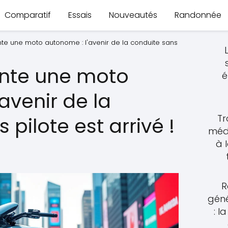
Comparatif
Essais
Nouveautés
Randonnée
e une moto autonome : l'avenir de la conduite sans
nte une moto
é
avenir de la
Tr
 pilote est arrivé !
méde
à 
R
géné
: l