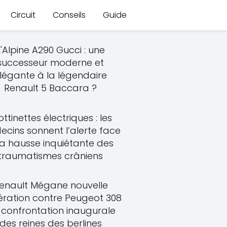
Circuit
Conseils
Guide
L'Alpine A290 Gucci : une
successeur moderne et
légante à la légendaire
Renault 5 Baccara ?
ottinettes électriques : les
cins sonnent l’alerte face
la hausse inquiétante des
traumatismes crâniens
enault Mégane nouvelle
ration contre Peugeot 308
a confrontation inaugurale
des reines des berlines