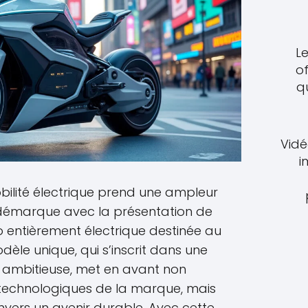
Le
of
q
Vidé
i
ilité électrique prend une ampleur
démarque avec la présentation de
 entièrement électrique destinée au
le unique, qui s’inscrit dans une
on ambitieuse, met en avant non
technologiques de la marque, mais
vers un avenir durable. Avec cette