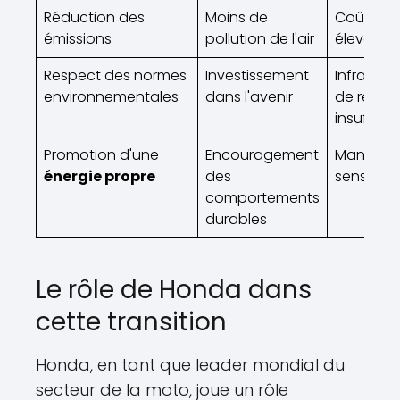
Réduction des
Moins de
Coût initi
émissions
pollution de l'air
élevé
Respect des normes
Investissement
Infrastru
environnementales
dans l'avenir
de recha
insuffisa
Promotion d'une
Encouragement
Manque 
énergie propre
des
sensibilis
comportements
durables
Le rôle de Honda dans
cette transition
Honda, en tant que leader mondial du
secteur de la moto, joue un rôle