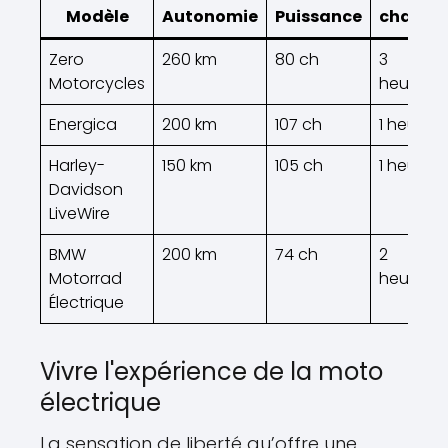
Modèle
Autonomie
Puissance
charge
Zero
260 km
80 ch
3
Motorcycles
heures
Energica
200 km
107 ch
1 heure
Harley-
150 km
105 ch
1 heure
Davidson
LiveWire
BMW
200 km
74 ch
2
Motorrad
heures
Électrique
Vivre l'expérience de la moto
électrique
La sensation de liberté qu’offre une