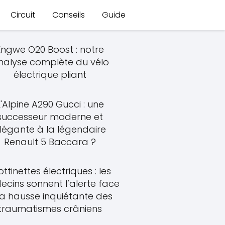
Circuit
Conseils
Guide
Engwe O20 Boost : notre
nalyse complète du vélo
électrique pliant
L'Alpine A290 Gucci : une
successeur moderne et
légante à la légendaire
Renault 5 Baccara ?
ottinettes électriques : les
cins sonnent l’alerte face
la hausse inquiétante des
traumatismes crâniens