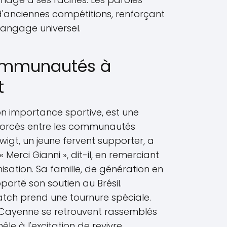
'anciennes compétitions, renforçant
 langage universel.
communautés à
t
n importance sportive, est une
nforcés entre les communautés
Dwigt, un jeune fervent supporter, a
« Merci Gianni », dit-il, en remerciant
isation. Sa famille, de génération en
porté son soutien au Brésil.
 match prend une tournure spéciale.
e Cayenne se retrouvent rassemblés
mêle à l'excitation de revivre