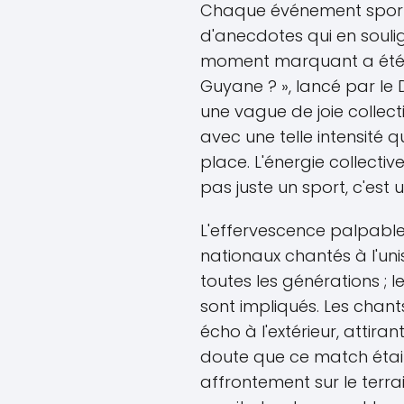
Chaque événement sportif 
d'anecdotes qui en souli
moment marquant a été l
Guyane ? », lancé par le D
une vague de joie collecti
avec une telle intensité q
place. L'énergie collective 
pas juste un sport, c'est u
L'effervescence palpabl
nationaux chantés à l'un
toutes les générations ; l
sont impliqués. Les chan
écho à l'extérieur, attiran
doute que ce match était
affrontement sur le terrain