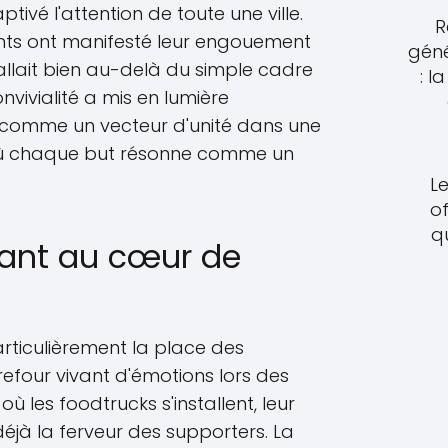
aptivé l'attention de toute une ville.
R
tants ont manifesté leur engouement
géné
llait bien au-delà du simple cadre
: l
vivialité a mis en lumière
l comme un vecteur d'unité dans une
 où chaque but résonne comme un
Le
of
q
ant au cœur de
rticulièrement la place des
refour vivant d'émotions lors des
ù les foodtrucks s'installent, leur
jà la ferveur des supporters. La